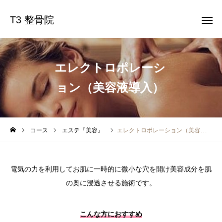
T3 整骨院
T3 整骨院
エレクトロポレーシ
ボタン
ョン（美容液導入）
ボタン
ボタン
ボタン
コース
エステ『美容』
エレクトロポレーション（美容液導入）
ホーム
整骨院『健康』
電気の力を利用してお肌に一時的に微小な穴を開け美容成分を肌
の奥に浸透させる施術です。
エステ『美容』
こんな方におすすめ
店舗情報